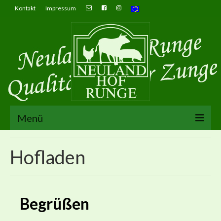
Kontakt
Impressum
Menü
Wo findest du uns
Hofladen
Märkte
Hofladen
Begrüßen
Hofshop