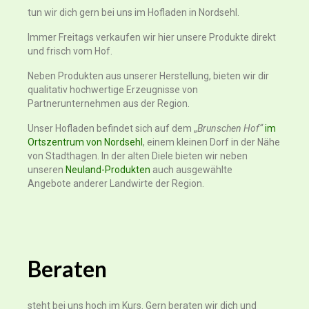
Produkte
tun wir dich gern bei uns im Hofladen in Nordsehl.
Schweinefleisch
Immer Freitags verkaufen wir hier unsere Produkte direkt
und frisch vom Hof.
Würste und Aufschnitt
Neben Produkten aus unserer Herstellung, bieten wir dir
qualitativ hochwertige Erzeugnisse von
Hähnchenfleisch
Partnerunternehmen aus der Region.
Freiland-Ente
Unser Hofladen befindet sich auf dem „
Brunschen Hof“
im
Ortszentrum von Nordsehl
, einem kleinen Dorf in der Nähe
Bestellungen
von Stadthagen. In der alten Diele bieten wir neben
unseren
Neuland-Produkten
auch ausgewählte
Tierhaltung
Angebote anderer Landwirte der Region.
Neuland
Grill- & Bierfest
Beraten
steht bei uns hoch im Kurs. Gern beraten wir dich und