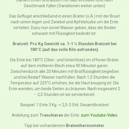
Geschmack füllen (Variationen weiter unten)
Das Geflügel anschließend in einen Bräter (o.Ä.) mit der Brust
nach unten legen und Zwiebel und Apfelstücke um die Ente
verteilen. Dazu nun soviel Wasser geben, dass der Boden
schwach mit Flüssigkeit bedeckt ist.
Bratzeit: Pro Kg Gewicht ca. 1-1 ½ Stunden Bratzeit bei
180°C (auf das volle Kilo aufrunden).
Die Ente bei 180°C (Ober- und Unterhitze) im offenen Bräter
auf dem mittleren Blech etwa 90 Minuten garen.
Zwischendurch alle 20 Minuten mit Bratflüssigkeit begießen
und bei Bedarf Wasser nachfüllen. Nach 1,5 Stunden die
Temperatur auf 225°C erhöhen, bis die Haut knusprig ist. Die
Ente wenden, um beide Seiten zu bräunen. Nach insgesamt 2
– 2,5 Stunden ist sie servierbereit.
Beispiel: 1 Ente 3 Kg -> 2,5-3 Std. Gesamtbratzeit
Anleitung zum
Tranchieren
der Ente:
zum Youtube-Video
Tipp bei vorhandenem
Bratenthermometer
: