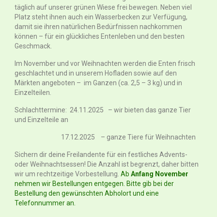
Schweinefleisch
täglich auf unserer grünen Wiese frei bewegen. Neben viel
Platz steht ihnen auch ein Wasserbecken zur Verfügung,
Würste und Aufschnitt
damit sie ihren natürlichen Bedürfnissen nachkommen
können – für ein glückliches Entenleben und den besten
Hähnchenfleisch
Geschmack.
Freiland-Ente
Im November und vor Weihnachten werden die Enten frisch
geschlachtet und in unserem Hofladen sowie auf den
Bestellungen
Märkten angeboten – im Ganzen (ca. 2,5 – 3 kg) und in
Einzelteilen.
Tierhaltung
Schlachttermine: 24.11.2025 – wir bieten das ganze Tier
und Einzelteile an
Neuland
17.12.2025 – ganze Tiere für Weihnachten
Grill- & Bierfest
Sichern dir deine Freilandente für ein festliches Advents-
oder Weihnachtsessen! Die Anzahl ist begrenzt, daher bitten
wir um rechtzeitige Vorbestellung.
Ab
Anfang November
nehmen wir Bestellungen entgegen. Bitte gib bei der
Bestellung den gewünschten Abholort und eine
Telefonnummer an.