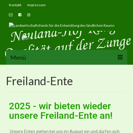
Kontakt
Impressum
Menü
Wo findest du uns
Freiland-Ente
Märkte
Hofladen
2025 - wir bieten wieder
Hofshop
unsere Freiland-Ente an!
Produkte
Unsere Enten ziehen bei uns im August ein und dürfen sich