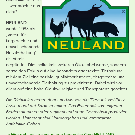
Produkte
– wer möchte das
nicht?!
Schweinefleisch
NEULAND
Würste und Aufschnitt
wurde 1988 als
„Verein für
Hähnchenfleisch
tiergerechte und
umweltschonende
Freiland-Ente
Nutztierhaltung“
als Verein
Bestellungen
gegründet. Dies sollte kein weiteres Öko-Label werde, sondern
setzte den Fokus auf eine besonders artgerechte Tierhaltung
Tierhaltung
mit dem Ziel eine soziale, qualitätsorientierte, tiergerechte und
umweltschonende Tierhaltung zu praktizieren. Dabei wird vor
allem auf eine hohe Glaubwürdigkeit und Transparenz geachtet.
Neuland
Die Richtlinien geben dem Landwirt vor, die Tiere mit viel Platz,
Grill- & Bierfest
Auslauf und auf Stroh zu halten. Das Futter soll vom eigenen
Betrieb stammen oder regional und ohne Gentechnik produziert
werden. Untersagt sind Hormongaben und vorsorgliche
Antibiotika-Gaben.
-> Hier geht es zu dem neuen Imagefilm über NEULAND.