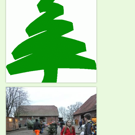
Produkte
Schweinefleisch
Würste und Aufschnitt
Hähnchenfleisch
Freiland-Ente
Bestellungen
Tierhaltung
Neuland
Grill- & Bierfest